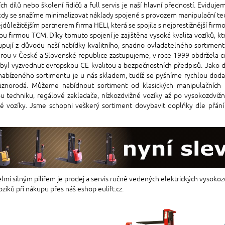
ch dílů nebo školení řidičů a full servis je naší hlavní předností. Eviduj
kdy se snažíme minimalizovat náklady spojené s provozem manipulační techni
jdůležitějším partnerem firma HELI, která se spojila s nejprestižnější firm
u firmou TCM. Díky tomuto spojení je zajištěna vysoká kvalita vozíků, k
upují z důvodu naší nabídky kvalitního, snadno ovladatelného sortimen
erou v České a Slovenské republice zastupujeme, v roce 1999 obdržela 
byl vyzvednut evropskou CE kvalitou a bezpečnostních předpisů. Jako dal
abízeného sortimentu je u nás skladem, tudíž se pyšníme rychlou doda
různorodá. Můžeme nabídnout sortiment od klasických manipulačních 
u techniku, regálové zakladače, nízkozdvižné vozíky až po vysokozdvižné
 vozíky. Jsme schopni veškerý sortiment dovybavit doplňky dle přání
lmi silným pilířem je prodej a servis ručně vedených elektrických vysok
ozíků při nákupu přes náš eshop eulift.cz.