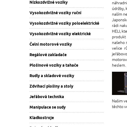
Nízkozdvižné vozíky
náhradní
údržby, 
Vysokozdvižné vozíky ruční
naším ne
Japonsko
Vysokozdvižné vozíky poloelektrické
rádi nak
HELI, kt
Vysokozdvižné vozíky elektrické
produkt 
našeho n
Čelní motorové vozíky
velice 
jeřábovo
Regálové zakladače
motorové
Plošinové vozíky a tahače
heslem.
Rudly a skladové vozíky
Zdvihací plošiny a stoly
Jeřábová technika
Našim ve
těchto v
Manipulace se sudy
Kladkostroje