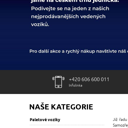
+420 606 600 011
Infolinka
NAŠE KATEGORIE
Již řadu
Paletové vozíky
Samozřej