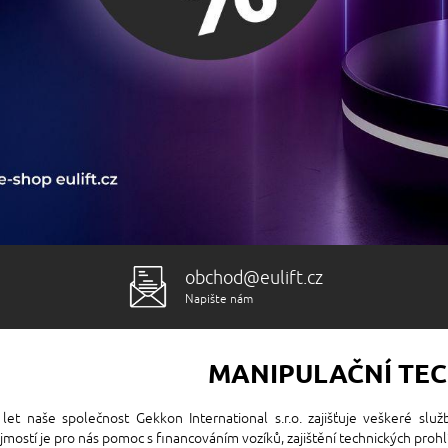
obchod@eulift.cz
Napište nám
MANIPULAČNÍ TE
 let naše společnost Gekkon International s.r.o. zajišťuje veškeré slu
mostí je pro nás pomoc s financováním vozíků, zajištění technických prohlí