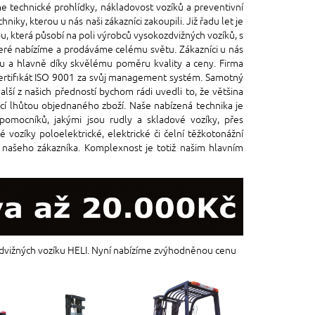
eme technické prohlídky, nákladovost vozíků a preventivní
ky, kterou u nás naši zákazníci zakoupili. Již řadu let je
ou, která působí na poli výrobců vysokozdvižných vozíků, s
teré nabízíme a prodáváme celému světu. Zákazníci u nás
tu a hlavně díky skvělému poměru kvality a ceny. Firma
certifikát ISO 9001 za svůj management systém. Samotný
ší z našich předností bychom rádi uvedli to, že většina
cí lhůtou objednaného zboží. Naše nabízená technika je
pomocníků, jakými jsou rudly a skladové vozíky, přes
 vozíky poloelektrické, elektrické či čelní těžkotonážní
 našeho zákazníka. Komplexnost je totiž našim hlavním
ozdvižných vozíku HELI. Nyní nabízíme zvýhodněnou cenu