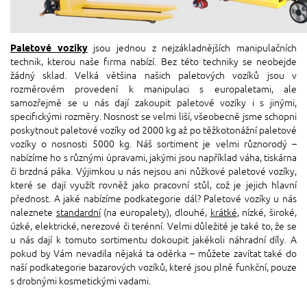
Paletové vozíky
jsou jednou z nejzákladnějších manipulačních
technik, kterou naše firma nabízí. Bez této techniky se neobejde
žádný sklad. Velká většina našich paletových vozíků jsou v
rozměrovém provedení k manipulaci s europaletami, ale
samozřejmě se u nás dají zakoupit paletové vozíky i s jinými,
specifickými rozměry. Nosnost se velmi liší, všeobecně jsme schopni
poskytnout paletové vozíky od 2000 kg až po těžkotonážní paletové
vozíky o nosnosti 5000 kg. Náš sortiment je velmi různorodý –
nabízíme ho s různými úpravami, jakými jsou například váha, tiskárna
či brzdná páka. Výjimkou u nás nejsou ani nůžkové paletové vozíky,
které se dají využít rovněž jako pracovní stůl, což je jejich hlavní
přednost. A jaké nabízíme podkategorie dál? Paletové vozíky u nás
naleznete
standardní
(na europalety), dlouhé,
krátké
, nízké, široké,
úzké, elektrické, nerezové či terénní. Velmi důležité je také to, že se
u nás dají k tomuto sortimentu dokoupit jakékoli náhradní díly. A
pokud by Vám nevadila nějaká ta oděrka – můžete zavítat také do
naší podkategorie bazarových vozíků, které jsou plně funkční, pouze
s drobnými kosmetickými vadami.